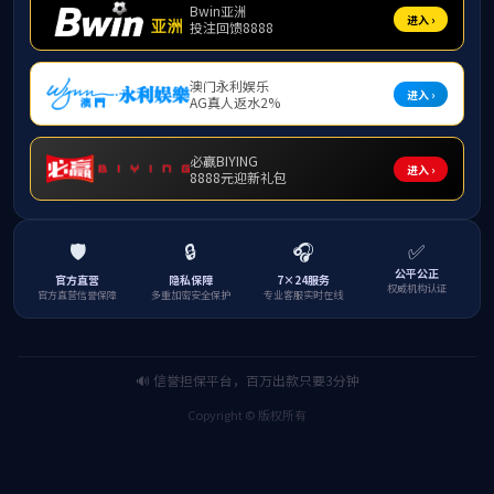
暨预备...
团学工作
Youth League work
【行知辑录】万达行知学堂：行知筑梦润童心 多彩课...
08/03
【行知辑录】庐江行知学堂：行践初心育桃李 知汇庐...
08/03
【行知辑录】佳源行知学堂：知行润童心 实践育新苗
08/03
【行知辑录】翰林行知学堂：青声传语践行知 翰林逐...
08/03
文学与新闻传播学院赴锦绣方兴社区看望行知学堂“...
07/25
校领导走访慰问义城街道迎淮社区行知学堂
07/25
相关链接
Links