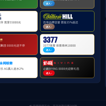
综合新闻
122cc太阳成集团赴省外高校调研时尚传播专业建设
喜报 | 122cc太阳成集团员工团队获评2025年国家公园老员工科普宣
心理健康节 | 122cc太阳成集团集萃文苑社区举办“墨韵抒心 遥寄彩笺