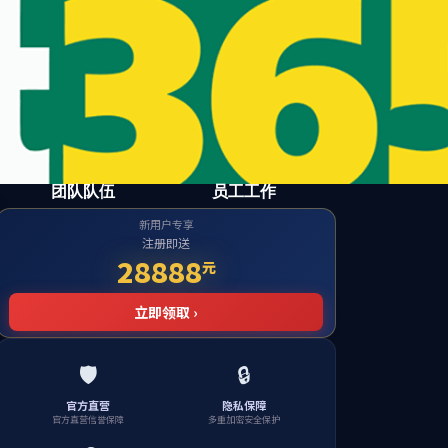
设为首页
|
加入收藏
|
English
团队队伍
员工工作