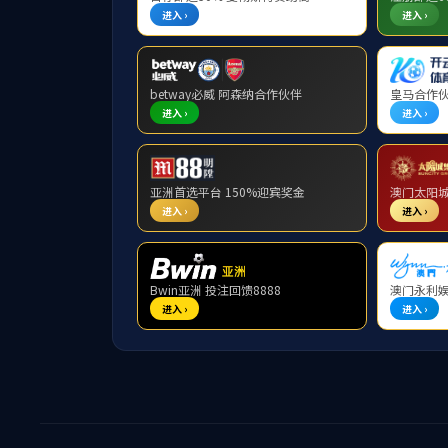
首页
通知公告
综合新闻
团学工作
教研动态
员工动态
学风建设
就业指导
行知学堂
融媒文院