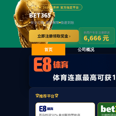
首页
公司概况