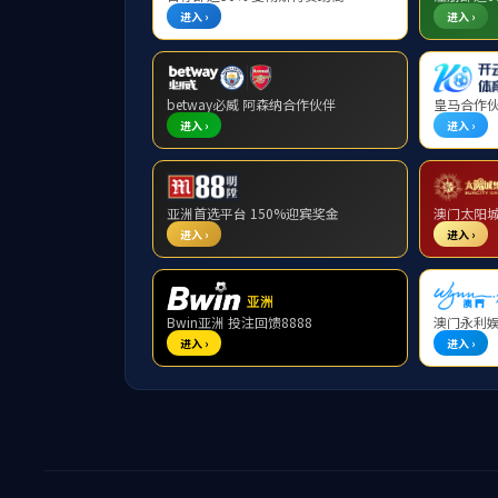
团学工作
122
发布日期
本网讯
为扎实做好2026年暑