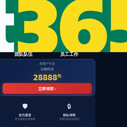
设为首页
|
加入收藏
|
English
团队队伍
员工工作